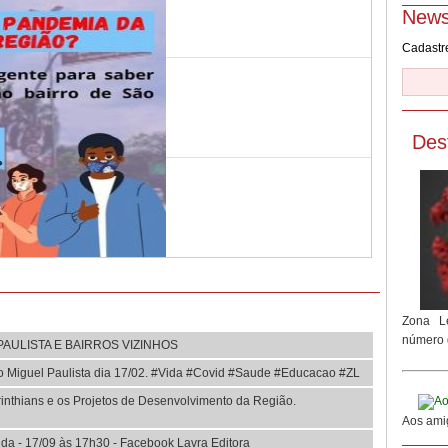
MIGUEL PAULISTA E
News
BAIRROS VIZINHOS
Leia[+]
Cadastre
Saúde
Ato/Carreata pela educação
em São Miguel Paulista dia
17/02. #Vida...
Des
Leia[+]
Educação
Apresentando a Brigada pela
Vida - 17/09 às 17h30 -
Facebook Lavra Ed...
Leia[+]
Saúde
A carta pela vida: A Brigada
Pela Vida de Sapopemba
Zona L
divulga seu manife...
número 
Leia[+]
PAULISTA E BAIRROS VIZINHOS
o Miguel Paulista dia 17/02. #Vida #Covid #Saude #Educacao #ZL
Educação
#LIVE - A contribuição da
rinthians e os Projetos de Desenvolvimento da Região.
Escola Pública para o
Aos ami
combate à pandemia...
Leia[+]
da - 17/09 às 17h30 - Facebook Lavra Editora