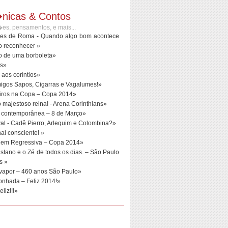
nicas & Contos
es, pensamentos, e mais...
es de Roma - Quando algo bom acontece
o reconhecer »
io de uma borboleta»
es»
aos coríntios»
igos Sapos, Cigarras e Vagalumes!»
eiros na Copa – Copa 2014»
 majestoso reina! - Arena Corinthians»
 contemporânea – 8 de Março»
al - Cadê Pierro, Arlequim e Colombina?»
nal consciente! »
em Regressiva – Copa 2014»
istano e o Zé de todos os dias. – São Paulo
s »
 vapor – 460 anos São Paulo»
onhada – Feliz 2014!»
eliz!!!»