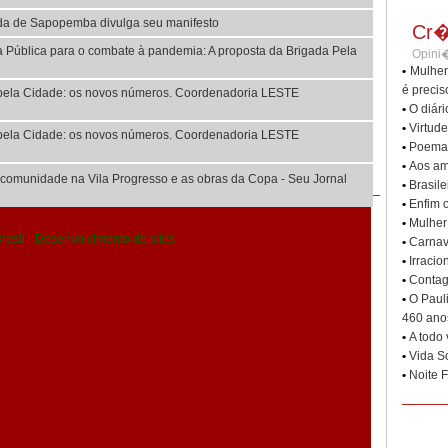
Vida de Sapopemba divulga seu manifesto
Saúde
Cr�
Monitoria do Avanço da
la Pública para o combate à pandemia: A proposta da Brigada Pela
Opini�
Pandemia pela Cidade: os
•
Mulher
novos números. #Fiqu...
é precis
pela Cidade: os novos números. Coordenadoria LESTE
Leia[+]
•
O diár
Saúde
•
Virtud
pela Cidade: os novos números. Coordenadoria LESTE
Zona Leste de São Paulo tem
•
Poema 
mais óbitos por Covid19 que o
•
Aos am
estado de
munidade na Vila Progresso e as obras da Copa - Seu Jornal
•
Brasil
Leia[+]
•
Enfim o
•
Mulher
Saúde
•
Carnav
Estatuto Social da Associação
Brigada da Educação, Cultura,
•
Irracio
Assist...
•
Contag
Leia[+]
•
O Paul
460 ano
Saúde
•
A todo
#hospitaldecampanhaZLjá
•
Vida S
Leia[+]
•
Noite F
Saúde
NOSSOS SENTIMENTOS PELA