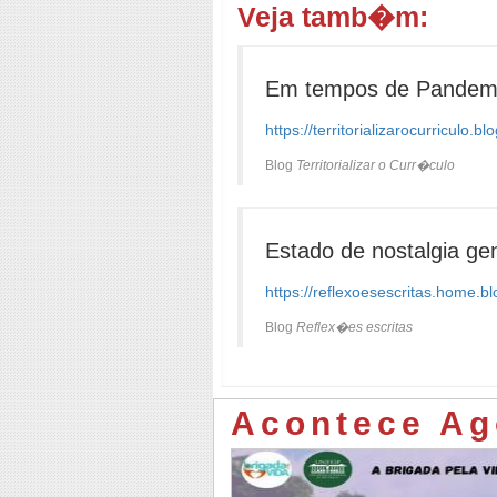
Veja tamb�m:
Em tempos de Pandemia
https://territorializarocurricu
Blog
Territorializar o Curr�culo
Estado de nostalgia ge
https://reflexoesescritas.home.b
Blog
Reflex�es escritas
Acontece Ag