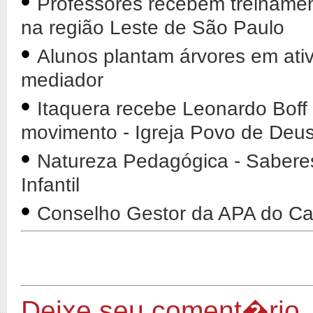
•
Professores recebem treiname
na região Leste de São Paulo
•
Alunos plantam árvores em ativ
mediador
•
Itaquera recebe Leonardo Boff
movimento - Igreja Povo de De
•
Natureza Pedagógica - Sabere
Infantil
•
Conselho Gestor da APA do Car
Deixe seu coment�rio