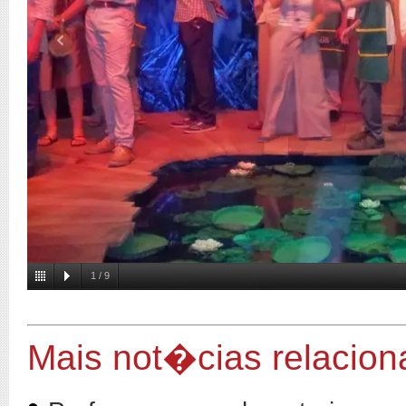
1
/
9
Mais not�cias relacio