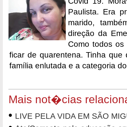
Covid 19. Mora
Paulista. Era 
marido, també
direção da Eme
Como todos os d
ficar de quarentena. Tinha que
família enlutada e a categoria d
Mais not�cias relacio
•
LIVE PELA VIDA EM SÃO MI