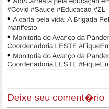
•
Ato/Carreata pela educação em
#Covid #Saude #Educacao #ZL
•
A carta pela vida: A Brigada 
manifesto
•
Monitoria do Avanço da Pande
Coordenadoria LESTE #FiqueE
•
Monitoria do Avanço da Pande
Coordenadoria LESTE #FiqueE
Deixe seu coment�rio