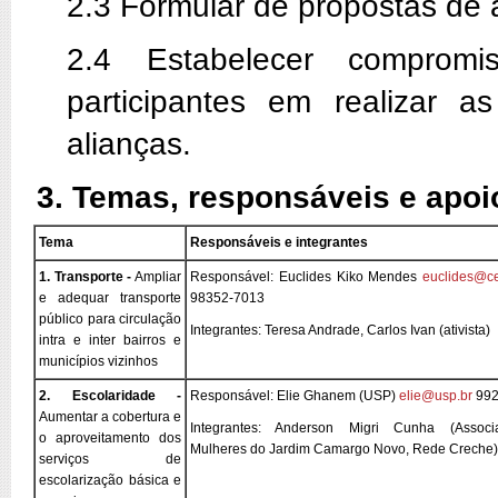
2.3 Formular de propostas de 
2.4 Estabelecer comprom
participantes em realizar a
alianças.
3. Temas, responsáveis e apoi
Tema
Responsáveis e integrantes
1. Transporte -
Ampliar
Responsável: Euclides Kiko Mendes
euclides@cef
e adequar transporte
98352-7013
público para circulação
Integrantes: Teresa Andrade, Carlos Ivan (ativista)
intra e inter bairros e
municípios vizinhos
2. Escolaridade -
Responsável: Elie Ghanem (USP)
elie@usp.br
992
Aumentar a cobertura e
Integrantes: Anderson Migri Cunha (Assoc
o aproveitamento dos
Mulheres do Jardim Camargo Novo, Rede Creche)
serviços de
escolarização básica e