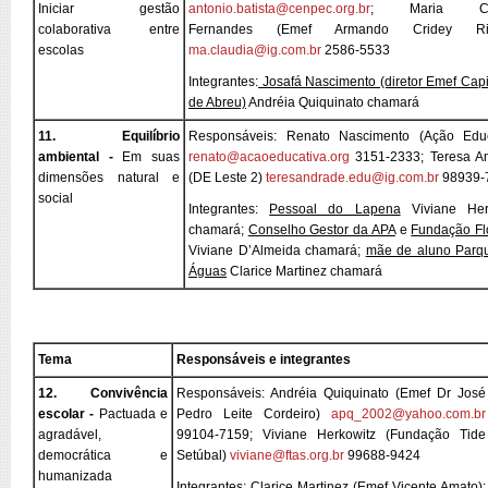
Iniciar gestão
antonio.batista@cenpec.org.br
; Maria Clá
colaborativa entre
Fernandes (Emef Armando Cridey Righ
escolas
ma.claudia@ig.com.br
2586-5533
Integrantes:
Josafá Nascimento (diretor Emef Capi
de Abreu)
Andréia Quiquinato chamará
11. Equilíbrio
Responsáveis: Renato Nascimento (Ação Educ
ambiental -
Em suas
renato@acaoeducativa.org
3151-2333; Teresa A
dimensões natural e
(DE Leste 2)
teresandrade.edu@ig.com.br
98939-
social
Integrantes:
Pessoal do Lapena
Viviane Her
chamará;
Conselho Gestor da APA
e
Fundação Flo
Viviane D’Almeida chamará;
mãe de aluno Parq
Águas
Clarice Martinez chamará
Tema
Responsáveis e integrantes
12. Convivência
Responsáveis: Andréia Quiquinato (Emef Dr José
escolar -
Pactuada e
Pedro Leite Cordeiro)
apq_2002@yahoo.com.br
agradável,
99104-7159; Viviane Herkowitz (Fundação Tide
democrática e
Setúbal)
viviane@ftas.org.br
99688-9424
humanizada
Integrantes: Clarice Martinez (Emef Vicente Amato);