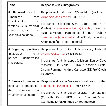
Tema
Responsáveis e integrantes
5. Economia local –
Responsável: Viviane D’Almeida (Instituto 
Dinamizar com
viviane@alana.org.br
99589-8758
investimentos no
Integrantes: Cristiane Silva Braga (Emef CE
território e humanizar
Pontes)
cristiane.silva.braga@usp.br
; João Ga
com ações de
(DRE S.Miguel), Manoel Romão (DRE São M
economia solidária
romao.souza@uol.com.br
8447-3834;
Leonildo 
Antônio
Antônio Lopes chamará
6. Segurança pública -
Responsável: Pedro Cerri Filho (Conseg Jardim H
Estabelecer uma
p.cerri@uol.com.br
97491-5633
política democrática
Integrantes: Antônio Lopes (ativista); Edgley Cav
intersetorial
(pastor); Ruth Maria P. Silva (Conselho Gest
Jardim Romano); Andrea Carrasco (EE Prof Clóvi
Calabrez)
7. Saúde -
Implementar
Responsável: Paulo Moreira (conselheiro UBS R
medidas permanentes
paulobomgot@gmail.com
96564-5644
de promoção e
Integrantes: Antônio Lopes (ativista); Ruth Maria P
tratamento da saúde
(Conselho Gestor UBS Jardim Romano); Vera 
(Conselho Emef Armando Cridey Righetti)