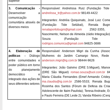
superior
3. Comunicação -
Responsável: Andrelissa Ruiz (Fundação Tide
Desenvolver a
andrelissa_tr@yahoo.com.br
98149-4422
comunicação
Integrantes: Andréia Quiquinato, José Luiz Com
comunitária através de
(Fundação Tide Setúbal), Renata Bugn
diversos meios
renataportobugni@gmail.com
2562-3355, 
Nascimento; Nelson de Almeida (rádio Integração)
Souza (Fundação Tide Set
rodrigos.comunica@gmail.com
94825-3686
4. Elaboração de
Responsável: Anderson Migri da Cunha (Assoc
políticas -
Diálogo
Mulheres do Jardim Camargo Novo, Rede 
entre comunidades e
anderson.migri@ig.com.br
98444-9626
poder público em torno
Integrantes: João Galvino (DRE S.Miguel), Man
do planejamento
(DRE São Miguel)
romao.souza@uol.com.br
84
democrático e
Maria Cláudia Fernandes (Emef Armando Cridey 
integrado das ações de
ma.claudia@ig.com.br
2586-5533; Renata Bugn
seus diferentes setores
Rosinha dos Santos (Fórum de Defesa da Cria
Adolescente de Itaim Paulista); Teresa Andrade, 
e Paulo Ferreira (DE Leste 2); Vanda Ribeiro (Cen