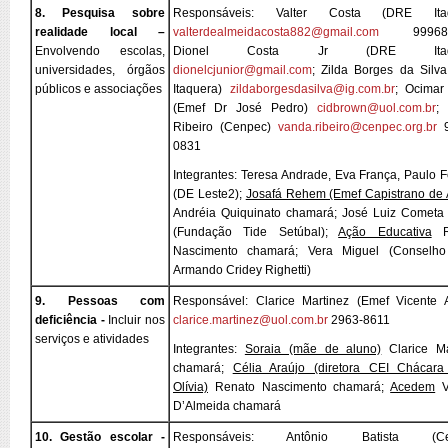
8. Pesquisa sobre
Responsáveis: Valter Costa (DRE Itaq
realidade local –
valterdealmeidacosta882@gmail.com
99968-8
Envolvendo escolas,
Dionel Costa Jr (DRE Itaqu
universidades, órgãos
dionelcjunior@gmail.com
; Zilda Borges da Silv
públicos e associações
Itaquera)
zildaborgesdasilva@ig.com.br
; Ocima
(Emef Dr José Pedro)
cidbrown@uol.com.br
;
Ribeiro (Cenpec)
vanda.ribeiro@cenpec.org.br
9
0831
Integrantes: Teresa Andrade, Eva França, Paulo F
(DE Leste2);
Josafá Rehem (Emef Capistrano de 
Andréia Quiquinato chamará; José Luiz Cometa
(Fundação Tide Setúbal);
Ação Educativa
R
Nascimento chamará; Vera Miguel (Conselh
Armando Cridey Righetti)
9. Pessoas com
Responsável: Clarice Martinez (Emef Vicente 
deficiência -
Incluir nos
clarice.martinez@uol.com.br
2963-8611
serviços e atividades
Integrantes:
Soraia (mãe de aluno)
Clarice Ma
chamará;
Célia Araújo (diretora CEI Chácar
Olívia)
Renato Nascimento chamará;
Acedem
V
D’Almeida chamará
10. Gestão escolar -
Responsáveis: Antônio Batista (Ce