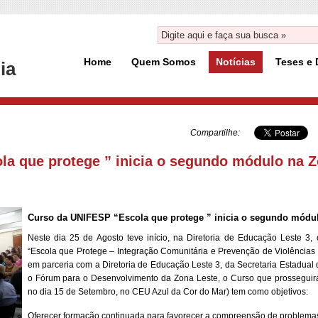
Home
Quem Somos
Notícias
Teses e 
ia
Compartilhe:
a que protege ” inicia o segundo módulo na Z
Curso da UNIFESP “Escola que protege ” inicia o segundo módul
Neste dia 25 de Agosto teve início, na Diretoria de Educação Leste 
“Escola que Protege – Integração Comunitária e Prevenção de Violências
em parceria com a Diretoria de Educação Leste 3, da Secretaria Estadua
o Fórum para o Desenvolvimento da Zona Leste, o Curso que prosseguirá
no dia 15 de Setembro, no CEU Azul da Cor do Mar) tem como objetivos:
Oferecer formação continuada para favorecer a compreensão de problemas 