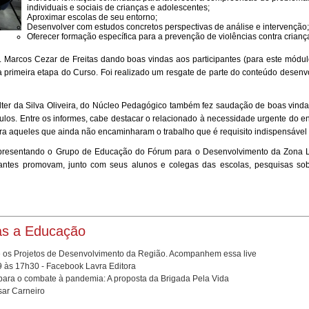
individuais e sociais de crianças e adolescentes;
Aproximar escolas de seu entorno;
Desenvolver com estudos concretos perspectivas de análise e intervenção;
Oferecer formação específica para a prevenção de violências contra crianç
 Marcos Cezar de Freitas dando boas vindas aos participantes (para este módulo
 a primeira etapa do Curso. Foi realizado um resgate de parte do conteúdo desen
ter da Silva Oliveira, do Núcleo Pedagógico também fez saudação de boas vinda
os. Entre os informes, cabe destacar o relacionado à necessidade urgente do env
a aqueles que ainda não encaminharam o trabalho que é requisito indispensável p
representando o Grupo de Educação do Fórum para o Desenvolvimento da Zona 
pantes promovam, junto com seus alunos e colegas das escolas, pesquisas sobr
as a Educação
 e os Projetos de Desenvolvimento da Região. Acompanhem essa live
9 às 17h30 - Facebook Lavra Editora
 para o combate à pandemia: A proposta da Brigada Pela Vida
sar Carneiro