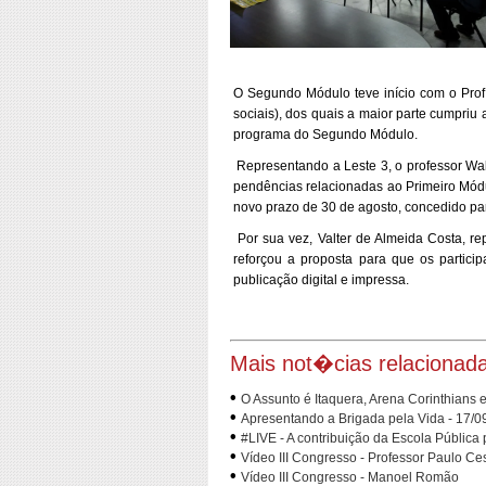
O Segundo Módulo teve início com o Prof.
sociais), dos quais a maior parte cumpriu
programa do Segundo Módulo.
Representando a Leste 3, o professor Wal
pendências relacionadas ao Primeiro Módul
novo prazo de 30 de agosto, concedido par
Por sua vez, Valter de Almeida Costa, 
reforçou a proposta para que os partici
publicação digital e impressa.
Mais not�cias relacionad
•
O Assunto é Itaquera, Arena Corinthians
•
Apresentando a Brigada pela Vida - 17/0
•
#LIVE - A contribuição da Escola Pública
•
Vídeo III Congresso - Professor Paulo Ce
•
Vídeo III Congresso - Manoel Romão