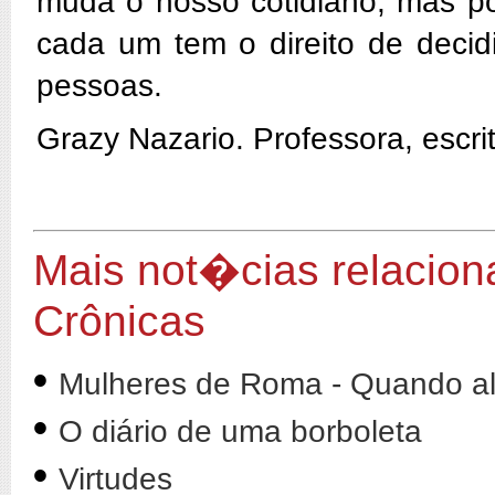
muda o nosso cotidiano, mas po
cada um tem o direito de decidi
pessoas.
Grazy Nazario. Professora, escri
Mais not�cias relacion
Crônicas
•
Mulheres de Roma - Quando al
•
O diário de uma borboleta
•
Virtudes