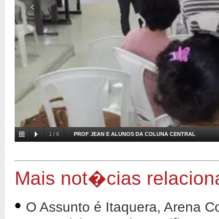
1
/
6
PROF JEAN E ALUNOS DA COLUNA CENTRAL
Mais not�cias relacio
•
O Assunto é Itaquera, Arena Co