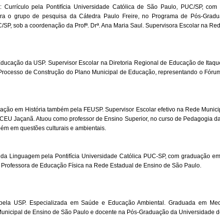
 Currículo pela Pontifícia Universidade Católica de São Paulo, PUC/SP, co
ra o grupo de pesquisa da Cátedra Paulo Freire, no Programa de Pós-Gradua
/SP, sob a coordenação da Profª. Drª. Ana Maria Saul. Supervisora Escolar na Re
ucação da USP. Supervisor Escolar na Diretoria Regional de Educação de Itaqu
Processo de Construção do Plano Municipal de Educação, representando o Fóru
ção em História também pela FEUSP. Supervisor Escolar efetivo na Rede Munici
 CEU Jaçanã. Atuou como professor de Ensino Superior, no curso de Pedagogia d
ém em questões culturais e ambientais.
s da Linguagem pela Pontifícia Universidade Católica PUC-SP, com graduação e
 Professora de Educação Física na Rede Estadual de Ensino de São Paulo.
 pela USP. Especializada em Saúde e Educação Ambiental. Graduada em Medi
Municipal de Ensino de São Paulo e docente na Pós-Graduação da Universidade d