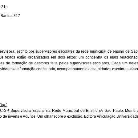
s 21h
Bartira, 317
ervisora
, escrito por supervisores escolares da rede municipal de ensino de S
s textos estão organizados em dois eixos: um concentra os mais relacionado
ias de formação de gestores feita pelos supervisores escolares. Cada um deles 
tividades de formação continuada, acompanhamento das unidades escolares, disc
Org.)
C-SP. Supervisora Escolar na Rede Municipal de Ensino de São Paulo. Membro
o de jovens e Adultos. Um olhar sobre a exclusão. Editora Articulação Universidad