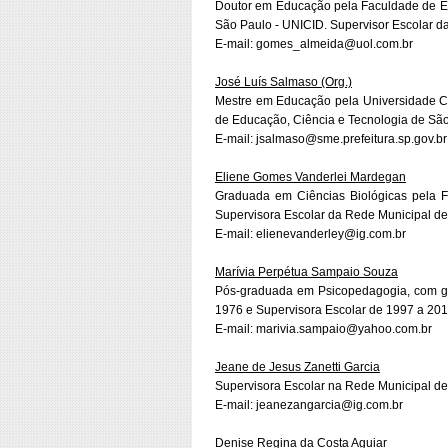
Doutor em Educação pela Faculdade de E
São Paulo - UNICID. Supervisor Escolar d
E-mail: gomes_almeida@uol.com.br
José Luís Salmaso (Org.)
Mestre em Educação pela Universidade Ci
de Educação, Ciência e Tecnologia de São
E-mail: jsalmaso@sme.prefeitura.sp.gov.br
Eliene Gomes Vanderlei Mardegan
Graduada em Ciências Biológicas pela 
Supervisora Escolar da Rede Municipal de
E-mail: elienevanderley@ig.com.br
Marívia Perpétua Sampaio Souza
Pós-graduada em Psicopedagogia, com g
1976 e Supervisora Escolar de 1997 a 201
E-mail: marivia.sampaio@yahoo.com.br
Jeane de Jesus Zanetti Garcia
Supervisora Escolar na Rede Municipal de 
E-mail: jeanezangarcia@ig.com.br
Denise Regina da Costa Aguiar