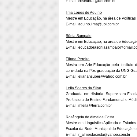
E-mail: criscabral@uol.com.br
Ilma Lopes de Aquino
Mestre em Educação, na área de Políticas
E-mail: aquino.ilma@uol.com.br
Sônia Sampaio
Mestre em Educação, na área de Educação 
E-mail: educadorasoniasampaio@gmail.c
Eliana Pereira
Mestra em Arte-Educação pelo Instituto
convidada na Pós-graduação da UNG-Gua
E-mail: elianahsuper@yahoo.com.br
Leila Soares da Silva
Graduada em História. Supervisora Esco
Professora de Ensino Fundamental e Médio 
E-mail: mleila@terra.com.br
Rosângela de Almeida Costa
Mestre em Linguística Aplicada e Estudo
Escolar da Rede Municipal de Educação e
E-mail: r_almeidacosta@yahoo.com.br