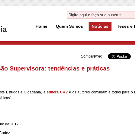
Home
Quem Somos
Notícias
Teses e 
ia
Compartilhe:
ção Supervisora: tendências e práticas
este Estudos e Cidadania, a
editora CRV
e os autores convidam a todos para 
áticas".
nho de 2012
 Cortez