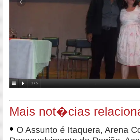
1
/
5
Mais not�cias relacio
•
O Assunto é Itaquera, Arena Co